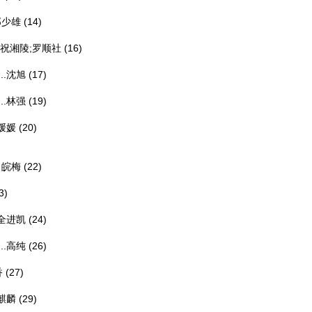
郑少雄
(14)
祝湘陵;罗顺社
(16)
.
沈旭
(17)
.
林强
(19)
媛媛
(20)
田皖梅
(22)
3)
全进凯
(24)
.
高纯
(26)
香
(27)
麒麟
(29)