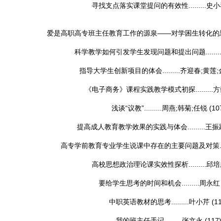
寻找支点落实课堂提问的有效性.........
史小
爱是高职高专班主任教育工作的源泉——对学困生转化的思考...
科学教学如何引发学生发现问题和提出问题........
指导大学生创新项目的体会.........
齐迎春;黄莲
《电子商务》课程实践教学模式初探.........
方
浅谈“议教”.........
周燕;韩菊;任锐
(10
提高成人教育教学效果的实践与体会.........
王振
高专学前教育专业学生说课中存在的主要问题及对策......
高校思想政治理论课实效性探析.........
邱培
要给学生思考的时间和机会.........
周永红
中职英语教材的思考.........
叶小芹
(1
我的班主任手记.........
张文永
(117