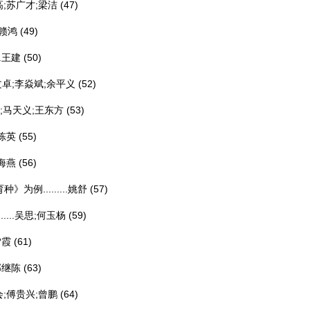
;苏广才;梁洁
(47)
赣鸿
(49)
.
王建
(50)
卓;李焱斌;余平义
(52)
;马天义;王东方
(53)
陈英
(55)
海燕
(56)
.........
姚舒
(57)
..
吴思;何玉杨
(59)
雪霞
(61)
邹继陈
(63)
;傅贵兴;曾鹏
(64)