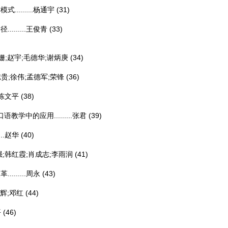
......
杨通宇
(31)
.....
王俊青
(33)
姗;赵宇;毛德华;谢炳庚
(34)
贵;徐伟;孟德军;荣锋
(36)
陈文平
(38)
的应用.........
张君
(39)
.
赵华
(40)
强;韩红霞;肖成志;李雨润
(41)
.....
周永
(43)
辉;邓红
(44)
平
(46)