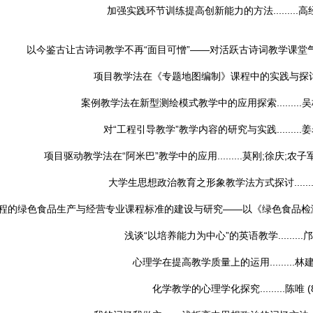
加强实践环节训练提高创新能力的方法.........
高
以今鉴古让古诗词教学不再“面目可憎”——对活跃古诗词教学课堂气氛的几点
项目教学法在《专题地图编制》课程中的实践与探讨.....
案例教学法在新型测绘模式教学中的应用探索.........
吴
对“工程引导教学”教学内容的研究与实践.........
姜
项目驱动教学法在“阿米巴”教学中的应用.........
莫刚;徐庆;农子
大学生思想政治教育之形象教学法方式探讨........
程的绿色食品生产与经营专业课程标准的建设与研究——以《绿色食品检测技术》课
浅谈“以培养能力为中心”的英语教学.........
邝
心理学在提高教学质量上的运用.........
林
化学教学的心理学化探究.........
陈唯
(