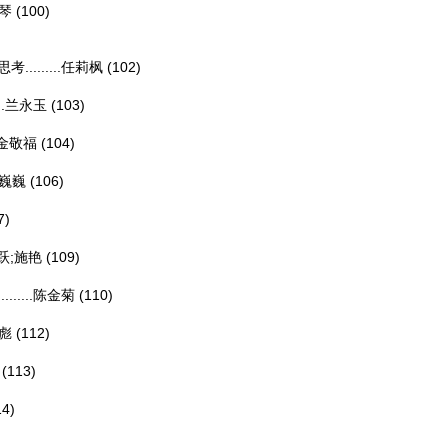
琴
(100)
......
任莉枫
(102)
.
兰永玉
(103)
;金敬福
(104)
巍巍
(106)
7)
跃;施艳
(109)
...
陈金菊
(110)
彪
(112)
(113)
14)
)