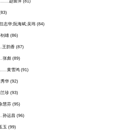
...
赵留萍
(81)
(83)
任志华;阮海斌;吴玮
(84)
郭钊雄
(86)
.
王韵香
(87)
.
张彪
(89)
...
黄雪鸿
(91)
张秀华
(92)
胡兰珍
(93)
余慧芬
(95)
.
孙运昌
(96)
玉玉
(99)