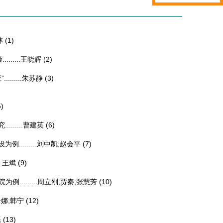
林
(1)
....
王晓辉
(2)
.....
朱苏静
(3)
5)
.....
曹建英
(6)
.......
刘中凯;赵会平
(7)
.
王斌
(9)
.......
周立刚;贾秦;张慧芳
(10)
娜;韩宁
(12)
磊
(13)