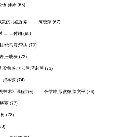
经伍;孙涛
(65)
探索.........
陈晓萍
(67)
....
付翔
(68)
桂华;马霞;李杰
(70)
岩;王晓薇
(72)
军;梁荣感;李云萍;蒋莉萍
(73)
.
卢本琼
(74)
程为例.........
任学坤;殷微微;徐文平
(76)
晓丽
(77)
建树
(78)
80)