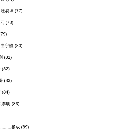
.
汪易坤
(77)
云
(78)
(79)
.
曲宇航
(80)
刚
(81)
后
(82)
保
(83)
霞
(84)
;李明
(86)
....
杨成
(89)