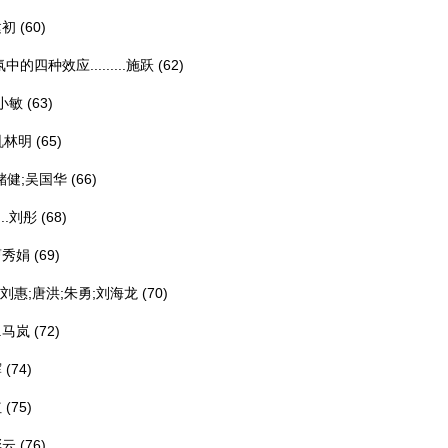
建初
(60)
效应.........
施跃
(62)
小敏
(63)
巩林明
(65)
储健;吴国华
(66)
.
刘彤
(68)
曹秀娟
(69)
;刘惠;唐洪;朱勇;刘海龙
(70)
.
马岚
(72)
辉
(74)
红
(75)
彩云
(76)