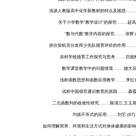
浅谈人教版高中化学新教材的特点及困惑........
关于小学数学“教学设计”的探究.........
赵高
“数与代数”教学内容的探究.........
张辉
抓住契机充分发挥少先队德育评价的作用........
农村学校德育工作探究与思考.........
巨能
数学课堂教学中的问题情境.........
姚大
浅析函数思想和函数应用教学.........
李红
试析中国倡导通识教育的原因.........
聂
二元函数列的收敛性研究.........
陈清江;王玉英
均值不等式的应用.........
刘艺
(87)
如何理解营养、环境和生活方式对身体健康的影响.....