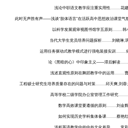
浅论中职语文教学应注重实用性.........
花
此时无声胜有声——浅谈“肢体语言”在活跃高中思想政治课堂气氛中的四种
以科学发展观审视图书馆学五原则.........
韩
当代大学生党员培养问题探析.........
刘晓琳;
运用任务驱动式教学模式进行强电装接实训.........
论《黑暗的心》中印象主义——滞后解读........
浅述直观性原则在舞蹈教学中的运用.........
工程硕士研究生培养质量存在的问题与对策.........
邱天爽;刘蓉
高等学校二级学院办公室管理工作研究........
数学高效课堂要遵循的原则.........
刘金
如何实现历史学科集体备课.........
蔡艳
浅析英语教学中的中外文化差异.........
常