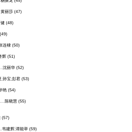
.
杨振龙
(45)
.
黄丽莎
(47)
贾健
(48)
(49)
张连棣
(50)
佟辉
(51)
.
沈丽华
(52)
;孙宝;彭君
(53)
华艳
(54)
..
陈晓慧
(55)
雄
(57)
.
韦建辉;谭能举
(59)