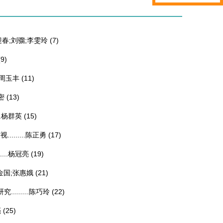
迎春;刘骝;李雯玲
(7)
(9)
;周玉丰
(11)
密
(13)
.
杨群英
(15)
.....
陈正勇
(17)
..
杨冠亮
(19)
金国;张惠娥
(21)
......
陈巧玲
(22)
亮
(25)