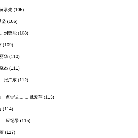
黄承先
(105)
星坚
(106)
..
刘奕能
(108)
楠
(109)
丽华
(110)
晓杰
(111)
..
张广东
(112)
.........
戴爱萍
(113)
会
(114)
..
应纪杲
(115)
蕾
(117)