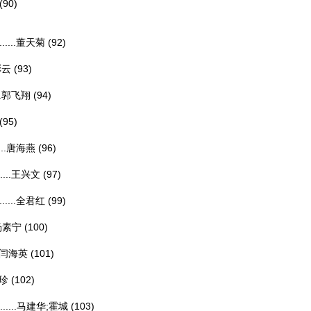
(90)
...
董天菊
(92)
彩云
(93)
.
郭飞翔
(94)
(95)
.
唐海燕
(96)
..
王兴文
(97)
...
全君红
(99)
杨素宁
(100)
闫海英
(101)
珍
(102)
...
马建华;霍城
(103)