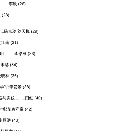
...
李欣
(26)
贝
(28)
..
陈京玲;刘天悦
(29)
贺江南
(31)
.....
李彩雁
(33)
.
李赫
(34)
史晓林
(36)
学军;李爱景
(38)
........
田红
(40)
李修清;龚守富
(42)
史振洪
(43)